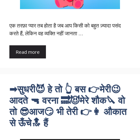
एक तरफ़ा प्यार तब होता है जब आप किसी को बहुत ज़्यादा पसंद
करते हैं, लेकिन वह व्यक्ति नहीं जानता …
Read more
➡सुधरी😈 हे तो 👆 बस 👉मेरी😉
आदते 🔫 वरना 🔜😈मेरे शौक🔪 वो
तो 😎आज😏 भी तेरी 👉👩 औकात
से ऊँचे🔝 हैं