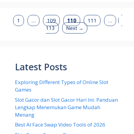
Page
Page
Page
Page
Page
1
…
109
110
111
…
113
Next
→
Latest Posts
Exploring Different Types of Online Slot
Games
Slot Gacor dan Slot Gacor Hari Ini: Panduan
Lengkap Menemukan Game Mudah
Menang
Best AI Face Swap Video Tools of 2026